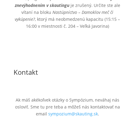
znevýhodnením v skautingu
je zrušený. Určite ste ale
vítaní na bloku
Nastúpníctvo – Damoklov meč či
vykúpenie?
, ktorý má neobmedzenú kapacitu (15:15 –
16:00 v miestnosti č. 204 – Veľká Javorina)
Kontakt
Ak máš akékoľvek otázky o Sympózium, neváhaj nás
osloviť. Sme tu pre teba a môžeš nás kontaktovať na
email
sympozium@skauting.sk
.